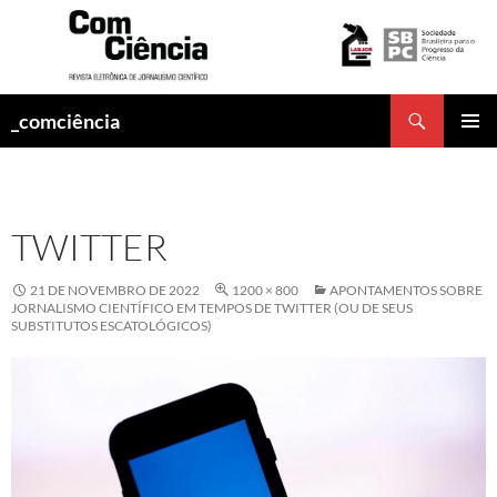
Pesquisar
_comciência
PULAR
MENU
PARA
PRINCI
O
CONTEÚDO
TWITTER
21 DE NOVEMBRO DE 2022
1200 × 800
APONTAMENTOS SOBRE
JORNALISMO CIENTÍFICO EM TEMPOS DE TWITTER (OU DE SEUS
SUBSTITUTOS ESCATOLÓGICOS)