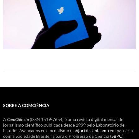
SOBRE A COMCIÊNCIA
A
ComCiência
(ISSN 1519-7654) é uma revista digital mensal de
jornalismo científico publicada desde 1999 pelo Laboratório de
Estudos Avançados em Jornalismo (
Labjor
) da
Unicamp
em parceria
com a Sociedade Brasileira para o Progresso da Ciência (
SBPC
).