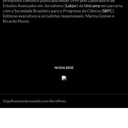
jornalismo científico publicada desde 1999 pelo Laboratório de
Estudos Avançados em Jornalismo (
Labjor
) da
Unicamp
em parceria
com a Sociedade Brasileira para o Progresso da Ciência (
SBPC
).
Editores executivos e jornalistas responsáveis: Marina Gomes e
Ricardo Muniz.
NOSSA REDE
Orgulhosamente mantido com WordPress