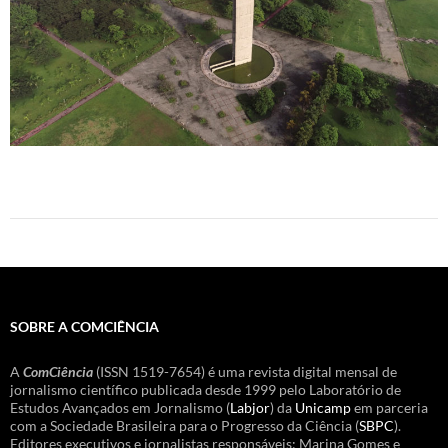
SOBRE A COMCIÊNCIA
A
ComCiência
(ISSN 1519-7654) é uma revista digital mensal de
jornalismo científico publicada desde 1999 pelo Laboratório de
Estudos Avançados em Jornalismo (
Labjor
) da
Unicamp
em parceria
com a Sociedade Brasileira para o Progresso da Ciência (
SBPC
).
Editores executivos e jornalistas responsáveis: Marina Gomes e