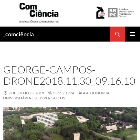
Pesquisar
_comciência
PULAR
MENU
PARA
PRINCI
O
CONTEÚDO
GEORGE-CAMPOS-
DRONE2018.11.30_09.16.10
9 DE JULHO DE 2019
3351 × 1974
A AUTONOMIA
UNIVERSITÁRIA E SEUS PERCALÇOS