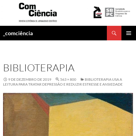
Pesquisar
_comciência
PULAR
MENU
PARA
PRINCI
O
CONTEÚDO
BIBLIOTERAPIA
9 DE DEZEMBRO DE 2019
563 × 800
BIBLIOTERAPIA USA A
LEITURA PARA TRATAR DEPRESSÃO E REDUZIR ESTRESSE E ANSIEDADE