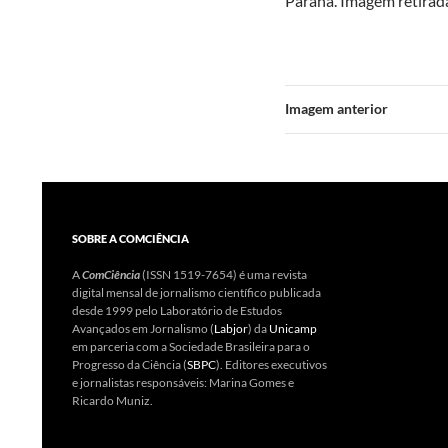
Paraná. Imagem retirad
Imagem anterior
SOBRE A COMCIÊNCIA
A
ComCiência
(ISSN 1519-7654) é uma revista
digital mensal de jornalismo científico publicada
desde 1999 pelo Laboratório de Estudos
Avançados em Jornalismo (
Labjor
) da
Unicamp
em parceria com a Sociedade Brasileira para o
Progresso da Ciência (
SBPC
). Editores executivos
e jornalistas responsáveis: Marina Gomes e
Ricardo Muniz.