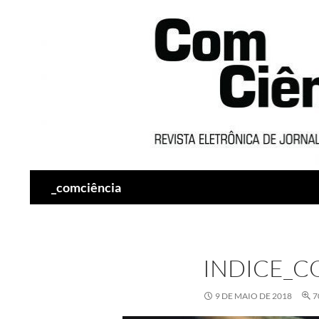
Pesquisar
_comciência
INDICE_C
9 DE MAIO DE 2018
7