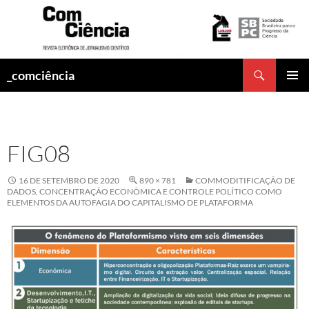
Pesquisar
_comciência
PULAR
MENU
PARA
PRINCI
O
CONTEÚDO
FIG08
16 DE SETEMBRO DE 2020
890 × 781
COMMODITIFICAÇÃO DE
DADOS, CONCENTRAÇÃO ECONÔMICA E CONTROLE POLÍTICO COMO
ELEMENTOS DA AUTOFAGIA DO CAPITALISMO DE PLATAFORMA