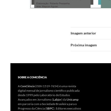
Imagem anterior
Próxima imagem
SOBRE A COMCIÊNCIA
A
ComCiência
(ISSN 1519-7654) é uma revista
digital mensal de jornalismo científico publicada
desde 1999 pelo Laboratório de Estudos
Avançados em Jornalismo (
Labjor
) da
Unicamp
em parceria com a Sociedade Brasileira para o
Progresso da Ciência (
SBPC
). Editores executivos