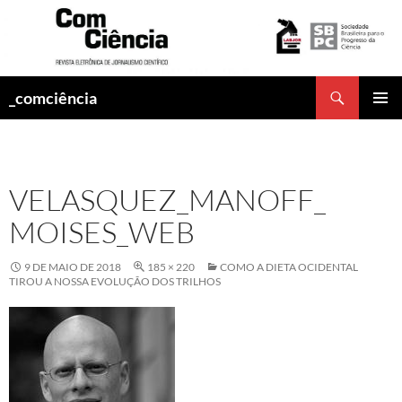
Pesquisar
_comciência
PULAR
MENU
PARA
PRINCI
O
CONTEÚDO
VELASQUEZ_MANOFF_
MOISES_WEB
9 DE MAIO DE 2018
185 × 220
COMO A DIETA OCIDENTAL
TIROU A NOSSA EVOLUÇÃO DOS TRILHOS