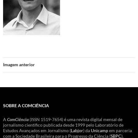
Imagem anterior
SOBRE A COMCIÊNCIA
A
ComCiência
(ISSN 1519-7654) é uma revista digital mensal de
jornalismo científico publicada desde 1999 pelo Laboratório de
Estudos Avançados em Jornalismo (
Labjor
) da
Unicamp
em parceria
com a Sociedade Brasileira para o Progresso da Ciência (
SBPC
).