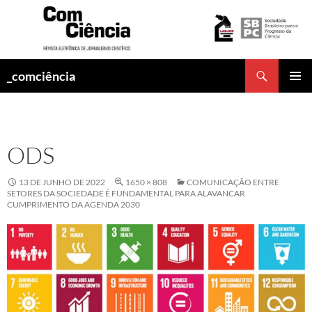
Pesquisar
_comciência
PULAR
MENU
PARA
PRINCI
O
CONTEÚDO
ODS
13 DE JUNHO DE 2022
1650 × 808
COMUNICAÇÃO ENTRE
SETORES DA SOCIEDADE É FUNDAMENTAL PARA ALAVANCAR
CUMPRIMENTO DA AGENDA 2030