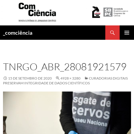
Pesquisar
_comciência
PULAR
MENU
PARA
PRINCI
O
CONTEÚDO
TNRGO_ABR_28081921579
15 DE SETEMBRO DE 2020
4928 × 3280
CURADORIAS DIGITAIS
PRESERVAM INTEGRIDADE DE DADOS CIENTÍFICOS