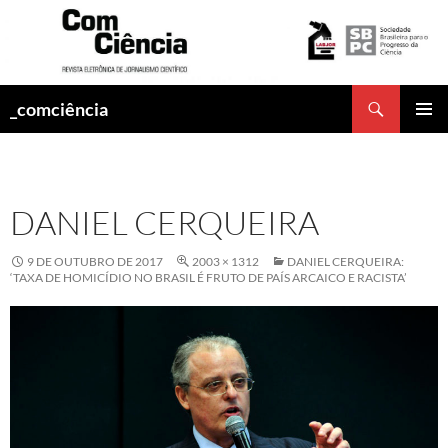
Pesquisar
_comciência
PULAR
MENU
PARA
PRINCI
O
CONTEÚDO
DANIEL CERQUEIRA
9 DE OUTUBRO DE 2017
2003 × 1312
DANIEL CERQUEIRA:
‘TAXA DE HOMICÍDIO NO BRASIL É FRUTO DE PAÍS ARCAICO E RACISTA’