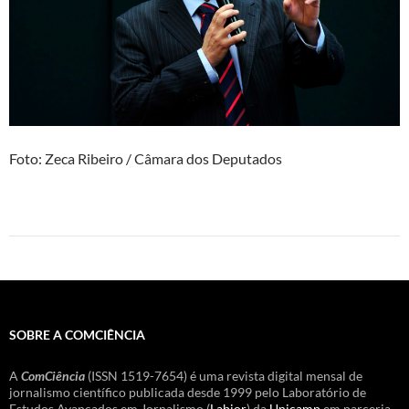
Foto: Zeca Ribeiro / Câmara dos Deputados
SOBRE A COMCIÊNCIA
A
ComCiência
(ISSN 1519-7654) é uma revista digital mensal de
jornalismo científico publicada desde 1999 pelo Laboratório de
Estudos Avançados em Jornalismo (
Labjor
) da
Unicamp
em parceria