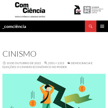
Pesquisar
_comciência
PULAR
MENU
PARA
PRINCI
O
CONTEÚDO
CINISMO
10 DE OUTUBRO DE 2022
2501 × 1313
DEMOCRACIA E
ELEIÇÕES: O CINISMO ECONÔMICO NO PODER