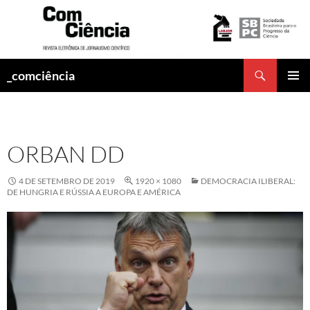
Pesquisar
_comciência
PULAR
MENU
PARA
PRINCI
O
CONTEÚDO
ORBAN DD
4 DE SETEMBRO DE 2019
1920 × 1080
DEMOCRACIA ILIBERAL:
DE HUNGRIA E RÚSSIA A EUROPA E AMÉRICA