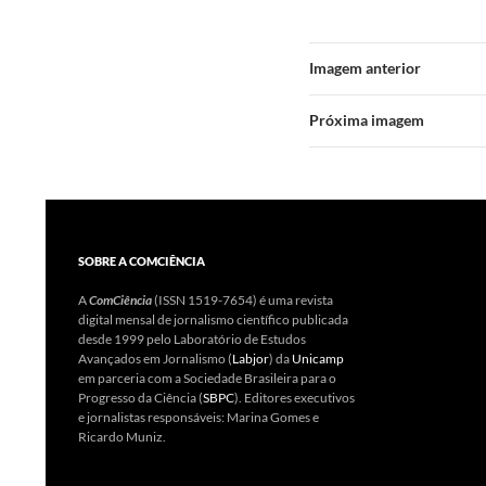
Imagem anterior
Próxima imagem
SOBRE A COMCIÊNCIA
A
ComCiência
(ISSN 1519-7654) é uma revista
digital mensal de jornalismo científico publicada
desde 1999 pelo Laboratório de Estudos
Avançados em Jornalismo (
Labjor
) da
Unicamp
em parceria com a Sociedade Brasileira para o
Progresso da Ciência (
SBPC
). Editores executivos
e jornalistas responsáveis: Marina Gomes e
Ricardo Muniz.