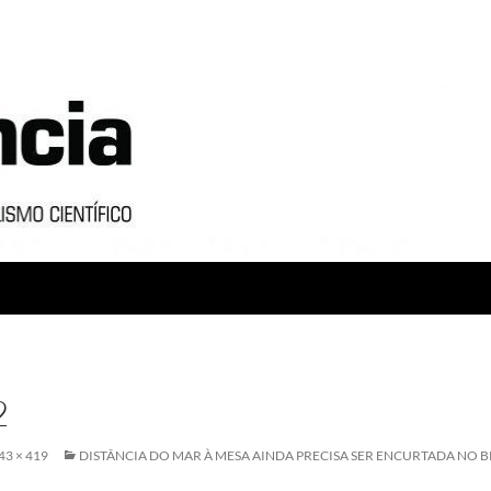
2
43 × 419
DISTÂNCIA DO MAR À MESA AINDA PRECISA SER ENCURTADA NO B