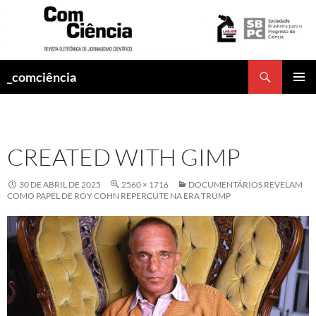
Pesquisar
_comciência
PULAR
MENU
PARA
PRINCI
O
CONTEÚDO
CREATED WITH GIMP
30 DE ABRIL DE 2025
2560 × 1716
DOCUMENTÁRIOS REVELAM
COMO PAPEL DE ROY COHN REPERCUTE NA ERA TRUMP