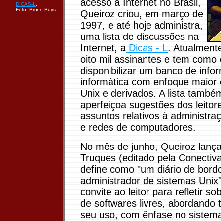
acesso à Internet no Brasil,
DICAS-L
.
Foto: Bruno Buys.
Queiroz criou, em março de
1997, e até hoje administra,
uma lista de discussões na
Internet, a
Dicas - L
. Atualment
oito mil assinantes e tem como 
disponibilizar um banco de inf
informática com enfoque maior
Unix e derivados. A lista també
aperfeiçoa sugestões dos leitor
assuntos relativos à administra
e redes de computadores.
No mês de junho, Queiroz lança 
Truques (editado pela Conectiv
define como "um diário de bord
administrador de sistemas Unix"
convite ao leitor para refletir 
de softwares livres, abordando
seu uso, com ênfase no sistema