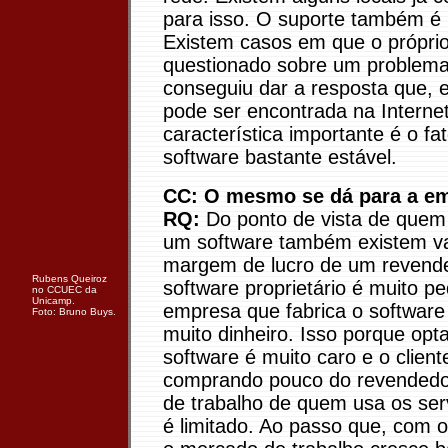
para isso. O suporte também é
Existem casos em que o próprio 
questionado sobre um problema
conseguiu dar a resposta que, 
pode ser encontrada na Interne
característica importante é o fa
software bastante estável.
CC: O mesmo se dá para a e
RQ:
Do ponto de vista de quem
um software também existem va
margem de lucro de um revend
Rubens Queiroz
software proprietário é muito p
no CCUEC da
Unicamp.
empresa que fabrica o software
Foto: Bruno Buys.
muito dinheiro. Isso porque opta
software é muito caro e o clien
comprando pouco do revendedo
de trabalho de quem usa os se
é limitado. Ao passo que, com o 