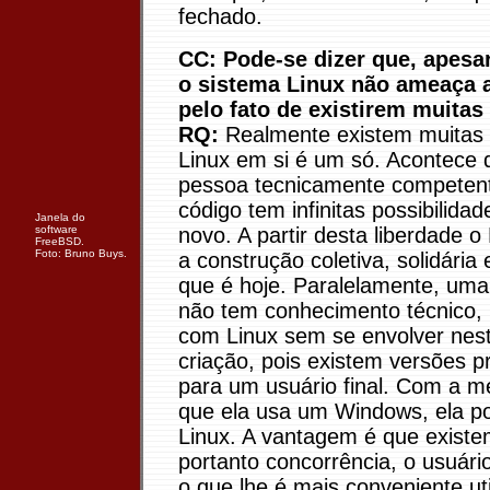
fechado.
CC: Pode-se dizer que, apesar
o sistema Linux não ameaça a
pelo fato de existirem muitas
RQ:
Realmente existem muitas 
Linux em si é um só. Acontece
pessoa tecnicamente competen
código tem infinitas possibilidad
Janela do
software
novo. A partir desta liberdade o
FreeBSD.
Foto: Bruno Buys.
a construção coletiva, solidária
que é hoje. Paralelamente, um
não tem conhecimento técnico, 
com Linux sem se envolver nes
criação, pois existem versões 
para um usuário final. Com a m
que ela usa um Windows, ela p
Linux. A vantagem é que exist
portanto concorrência, o usuári
o que lhe é mais conveniente uti