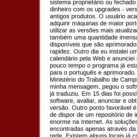
sistema proprietário ou fechad
dinheiro com os upgrades - ver
antigos produtos. O usuário ac
adquirir máquinas de maior por
utilizar as versões mais atualiza
também uma quantidade imensa 
disponíveis que são aprimorad
rapidez. Outro dia eu instalei u
calendário pela Web e anunciei
pouco tempo o programa já esta
para o português e aprimorado
Ministério do Trabalho de Campi
minha mensagem, pegou o soft
já traduziu. Em 15 dias foi poss
software, avaliar, anunciar e o
versão. Outro ponto favorável é
de dispor de um repositório de 
enorme na Internet. As soluçõ
encontradas apenas através da
rede. Existem alguns locais já 