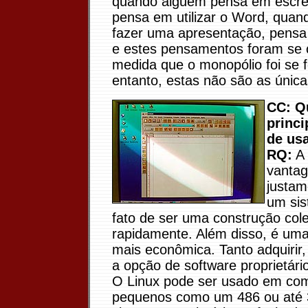
quando alguém pensa em escrev
pensa em utilizar o Word, qua
fazer uma apresentação, pensa
e estes pensamentos foram se c
medida que o monopólio foi se
entanto, estas não são as únicas
CC: Q
princi
de usa
RQ:
A 
vanta
justam
um sis
fato de ser uma construção cole
rapidamente. Além disso, é um
mais econômica. Tanto adquirir
a opção de software proprietári
O Linux pode ser usado em co
pequenos como um 486 ou até 