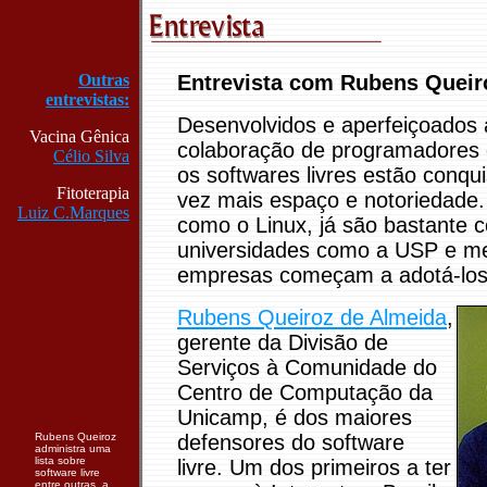
Outras
Entrevista com Rubens Queir
entrevistas:
Desenvolvidos e aperfeiçoados 
Vacina Gênica
colaboração de programadores
Célio Silva
os softwares livres estão conqu
Fitoterapia
vez mais espaço e notoriedade.
Luiz C.Marques
como o Linux, já são bastante
universidades como a USP e m
empresas começam a adotá-los
Rubens Queiroz de Almeida
,
gerente da Divisão de
Serviços à Comunidade do
Centro de Computação da
Unicamp, é dos maiores
Rubens Queiroz
defensores do software
administra uma
lista sobre
livre. Um dos primeiros a ter
software livre
entre outras, a