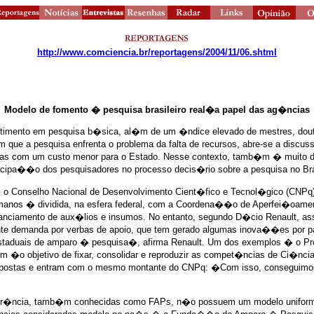
http://www.comciencia.br/reportagens/2004/11/06.shtml
Modelo de fomento � pesquisa brasileiro real�a papel das ag�ncias
vestimento em pesquisa b�sica, al�m de um �ndice elevado de mestres, dou
 que a pesquisa enfrenta o problema da falta de recursos, abre-se a discu
quisas com um custo menor para o Estado. Nesse contexto, tamb�m � muito
ticipa��o dos pesquisadores no processo decis�rio sobre a pesquisa no Bra
 o Conselho Nacional de Desenvolvimento Cient�fico e Tecnol�gico (CNPq).
umanos � dividida, na esfera federal, com a Coordena��o de Aperfei�oam
financiamento de aux�lios e insumos. No entanto, segundo D�cio Renault, 
ente demanda por verbas de apoio, que tem gerado algumas inova��es por p
taduais de amparo � pesquisa�, afirma Renault. Um dos exemplos � o Pro
om �o objetivo de fixar, consolidar e reproduzir as compet�ncias de Ci�
postas e entram com o mesmo montante do CNPq: �Com isso, conseguimos do
er�ncia, tamb�m conhecidas como FAPs, n�o possuem um modelo uniforme 