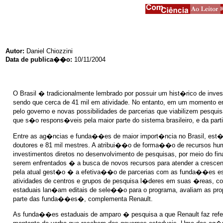
Autor:
Daniel Chiozzini
Data de publica��o:
10/11/2004
O Brasil � tradicionalmente lembrado por possuir um hist�rico de in
sendo que cerca de 41 mil em atividade. No entanto, em um momento em
pelo governo e novas possibilidades de parcerias que viabilizem pes
que s�o respons�veis pela maior parte do sistema brasileiro, e da par
Entre as ag�ncias e funda��es de maior import�ncia no Brasil, est�
doutores e 81 mil mestres. A atribui��o de forma��o de recursos h
investimentos diretos no desenvolvimento de pesquisas, por meio do 
serem enfrentados � a busca de novos recursos para atender a cresc
pela atual gest�o � a efetiva��o de parcerias com as funda��es es
atividades de centros e grupos de pesquisa l�deres em suas �reas, c
estaduais lan�am editais de sele��o para o programa, avaliam as pro
parte das funda��es�, complementa Renault.
As funda��es estaduais de amparo � pesquisa a que Renault faz ref