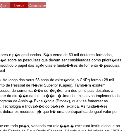
tores e p�s-graduandos. S�o cerca de 60 mil doutores formados,
ss�o sobre as pesquisas que devem ser consideradas como priorit�rias
 discutido o papel das ag�ncias e funda��es de fomento � pesquisa,
sil.
 Ao longo dos seus 53 anos de exist�ncia, o CNPq formou 28 mil
ento de Pessoal de N�vel Superior (Capes). Tamb�m existem
assessor de comunica��o do �rg�o, um dos principais desafios a
arte da dire��o da institui��o: �Uma das iniciativas implementadas
grama de Apoio � Excel�ncia (Pronex), que visa fomentar as
ncia, Tecnologia e Inova��o do pa�s�, explica. As funda��es
brar os recursos, j� que h� uma contrapartida de igual valor por
em todo pa�s, variando em rela��o � estrutura institucional e ao