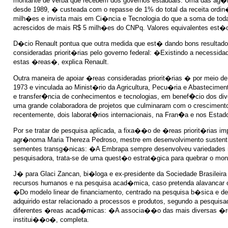
montante de verba que recebem dos governos estaduais. Uma das ag
desde 1989, � custeada com o repasse de 1% do total da receita ordin
milh�es e invista mais em Ci�ncia e Tecnologia do que a soma de toda
acrescidos de mais R$ 5 milh�es do CNPq. Valores equivalentes est�o
D�cio Renault pontua que outra medida que est� dando bons resultados
consideradas priorit�rias pelo governo federal: �Existindo a necess
estas �reas�, explica Renault.
Outra maneira de apoiar �reas consideradas priorit�rias � por meio d
1973 e vinculada ao Minist�rio da Agricultura, Pecu�ria e Abasteci
e transfer�ncia de conhecimentos e tecnologias, em benef�cio dos di
uma grande colaboradora de projetos que culminaram com o crescimen
recentemente, dois laborat�rios internacionais, na Fran�a e nos Esta
Por se tratar de pesquisa aplicada, a fixa��o de �reas priorit�rias
agr�noma Maria Thereza Pedroso, mestre em desenvolvimento sustent�v
sementes transg�nicas: �A Embrapa sempre desenvolveu variedades m
pesquisadora, trata-se de uma quest�o estrat�gica para quebrar o m
J� para Glaci Zancan, bi�loga e ex-presidente da Sociedade Brasilei
recursos humanos e na pesquisa acad�mica, caso pretenda alavancar 
�Do modelo linear de financiamento, centrado na pesquisa b�sica e 
adquirido estar relacionado a processos e produtos, segundo a pesqu
diferentes �reas acad�micas: �A associa��o das mais diversas �reas
institui��o�, completa.