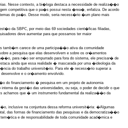
rias. Nesse contexto, a bi�loga destaca a necessidade de realiza��o
agem competitiva que o pa�s possui nesta �rea�, enfatiza. De acordo
sistemas do pa�s. Desse modo, seria necess�rio �um plano mais
est�o da SBPC, por meio das 69 sociedades cient�ficas filiadas,
uisadores deve aumentar para que possamos ter maior
pa�s tamb�m carece de uma participa��o ativa da comunidade
s sobre a pesquisa que elas desenvolvem e sobre os or�amentos
��o, para n�o ser empurrado para fora do sistema, ele precisar� de
destaca ainda que essa realidade � mascarada por uma �ideologia da
ncia do trabalho universit�rio. Para ele � necess�rio superar a
 desenvolve e o or�amento envolvido.
est�o do financiamento � pesquisa em um projeto de autonomia
erna da gest�o das universidades, ou seja, o poder de decidir o que
 pois achamos que � um instrumento fundamental da realiza��o da
o, inclusive na conjuntura dessa reforma universit�ria: �Algumas
ental, das formas de financiamento das pesquisas e da democratiza��o
 a tem�tica e de responsabilidade de toda comunidade acad�mica e