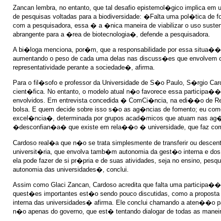
Zancan lembra, no entanto, que tal desafio epistemol�gico implica e
de pesquisas voltadas para a biodiversidade: �Falta uma pol�tica de
com a pesquisadora, essa � a �nica maneira de viabilizar o uso sus
abrangente para a �rea de biotecnologia�, defende a pesquisadora.
A bi�loga menciona, por�m, que a responsabilidade por essa situa��o 
aumentando o peso de cada uma delas nas discuss�es que envolvem ci�
representatividade perante a sociedade�, afirma.
Para o fil�sofo e professor da Universidade de S�o Paulo, S�rgio C
cient�fica. No entanto, o modelo atual n�o favorece essa participa��
envolvidos. Em entrevista concedida � ComCi�ncia, na edi��o de Ref
bolsa. E quem decide sobre isso s�o as ag�ncias de fomento; eu como 
excel�ncia�, determinada por grupos acad�micos que atuam nas ag�ncia
�desconfian�a� que existe em rela��o � universidade, que faz com 
Cardoso real�a que n�o se trata simplesmente de transferir ou descen
universit�ria, que envolva tamb�m autonomia da gest�o interna e dos
ela pode fazer de si pr�pria e de suas atividades, seja no ensino, p
autonomia das universidades�, conclui.
Assim como Glaci Zancan, Cardoso acredita que falta uma participa��
quest�es importantes est�o sendo pouco discutidas, como a proposta d
interna das universidades� afirma. Ele conclui chamando a aten��o pa
n�o apenas do governo, que est� tentando dialogar de todas as manei