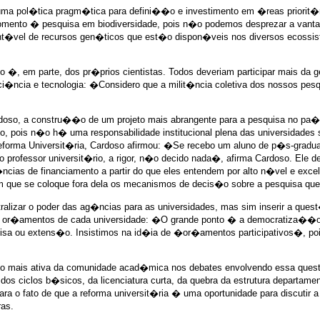
m uma pol�tica pragm�tica para defini��o e investimento em �reas priorit�
 fomento � pesquisa em biodiversidade, pois n�o podemos desprezar a vant
tent�vel de recursos gen�ticos que est�o dispon�veis nos diversos ecos
�, em parte, dos pr�prios cientistas. Todos deveriam participar mais da g
ncia e tecnologia: �Considero que a milit�ncia coletiva dos nossos pesq
ardoso, a constru��o de um projeto mais abrangente para a pesquisa no 
o, pois n�o h� uma responsabilidade institucional plena das universidade
orma Universit�ria, Cardoso afirmou: �Se recebo um aluno de p�s-gradua
professor universit�rio, a rigor, n�o decido nada�, afirma Cardoso. Ele 
s de financiamento a partir do que eles entendem por alto n�vel e excel�
que se coloque fora dela os mecanismos de decis�o sobre a pesquisa que
tralizar o poder das ag�ncias para as universidades, mas sim inserir a qu
 or�amentos de cada universidade: �O grande ponto � a democratiza��o int
esquisa ou extens�o. Insistimos na id�ia de �or�amentos participativos�,
o mais ativa da comunidade acad�mica nos debates envolvendo essa quest�
os ciclos b�sicos, da licenciatura curta, da quebra da estrutura departam
ra o fato de que a reforma universit�ria � uma oportunidade para discutir
ras.