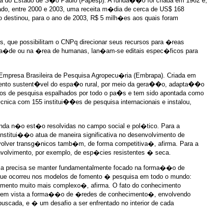
do Estado de S�o Paulo (Fapesp). A funda��o foi criada em 1962 e,
ado, entre 2000 e 2003, uma receita m�dia de cerca de US$ 168
 destinou, para o ano de 2003, R$ 5 milh�es aos quais foram
, que possibilitam o CNPq direcionar seus recursos para �reas
, sa�de ou na �rea de humanas, lan�am-se editais espec�ficos para
 Empresa Brasileira de Pesquisa Agropecu�ria (Embrapa). Criada em
mento sustent�vel do espa�o rural, por meio da gera��o, adapta��o
ros de pesquisa espalhados por todo o pa�s e tem sido apontada como
ca com 155 institui��es de pesquisa internacionais e instalou,
nda n�o est�o resolvidas no campo social e pol�tico. Para a
stitui��o atua de maneira significativa no desenvolvimento de
lver transg�nicos tamb�m, de forma competitiva�, afirma. Para a
volvimento, por exemplo, de esp�cies resistentes � seca.
uisa precisa se manter fundamentalmente focado na forma��o de
que ocorreu nos modelos de fomento � pesquisa em todo o mundo:
mento muito mais complexo�, afirma. O fato do conhecimento
endo em vista a forma��o de �redes de conhecimento�, envolvendo
cada, e � um desafio a ser enfrentado no interior de cada