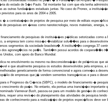
�ncias consideradas modelo no pa�s � a Funda��o de Amparo � Pesquisa 
�ria do estado de S�o Paulo. Tal montante faz com que ela tenha administr
s as outras funda��es estaduais juntas. No caso do Pronex, a institui��o
 previstos para os anos de 2004 e 2005.
 � a contrata��o de projetos de pesquisa por meio de editais espec�ficos
idade de pesquisas em �reas como nanotecnologia, novos materiais, energia
e financiamento de pesquisas de institui��es p�blicas setorizadas como a
mento, a empresa tem como miss�o
�viabilizar solu��es para o desenvolvi
versos segmentos da sociedade brasileira�
. A institui��o congrega 37 cent
to dos agroneg�cios no pa�s. Tamb�m possui acordos de coopera��o t�cni
dos Unidos, com apoio do Banco Mundial.
 implica no envolvimento ou mesmo na desconsidera��o de pol�micas que ai
el e que atualmente pesquisa os estudos desenvolvidos pela empresa, a in
elhoradas geneticamente de forma convencional e agora come�a a desenvo
onop�lio de empresas que j� vendem sementes transg�nicas e para o desen
ra para o Progresso da Ci�ncia (SBPC), o modelo de financiamento � pesq
o crescimento do pa�s. No entanto, ela pontua uma transi��o importante 
denominado
Vannevar Bush
, passou-se para um modelo de gest�o do conheci
isadora, requer uma revis�o do planejamento das atividades de pesquisa t
 de conhecimento para a realiza��o de projetos espec�ficos deve ser bus