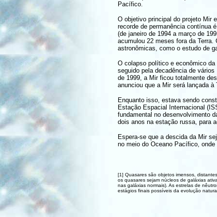
Pacífico.
O objetivo principal do projeto Mi
recorde de permanência contínua é
(de janeiro de 1994 a março de 19
acumulou 22 meses fora da Terra. O
astronômicas, como o estudo de gal
O colapso político e econômico da a
seguido pela decadência de vários 
de 1999, a Mir ficou totalmente de
anunciou que a Mir será lançada à 
Enquanto isso, estava sendo constr
Estação Espacial Internacional (ISS
fundamental no desenvolvimento da
dois anos na estação russa, para a
Espera-se que a descida da Mir se
no meio do Oceano Pacífico, onde 
[1] Quasares são objetos imensos, distante
os quasares sejam núcleos de galáxias ati
nas galáxias normais). As estrelas de nêut
estágios finais possíveis da evolução natura