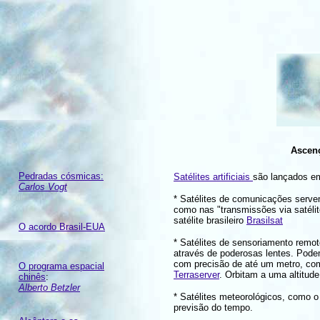
Ascenç
Pedradas cósmicas:
Satélites artificiais
são lançados em
Carlos Vogt
* Satélites de comunicações serve
como nas "transmissões via satéli
satélite brasileiro
Brasilsat
O acordo Brasil-EUA
* Satélites de sensoriamento remot
através de poderosas lentes. Podem
com precisão de até um metro, com
O programa espacial
Terraserver
. Orbitam a uma altitud
chinês
:
Alberto Betzler
* Satélites meteorológicos, como 
previsão do tempo.