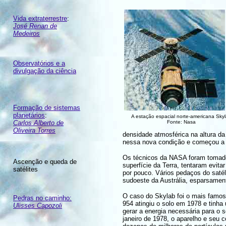
Vida extraterrestre
:
José Renan de
Medeiros
Observatórios e a
divulgação da ciência
Formação de sistemas
planetários
:
A estação espacial norte-americana Sky
Carlos Alberto de
Fonte: Nasa
Oliveira Torres
densidade atmosférica na altura da 
nessa nova condição e começou a 
Os técnicos da NASA foram tomados
Ascenção e queda de
superfície da Terra, tentaram evit
satélites
por pouco. Vários pedaços do satél
sudoeste da Austrália, esparsament
O caso do Skylab foi o mais famoso
Pedras no caminho:
954 atingiu o solo em 1978 e tinha
Ulisses Capozoli
gerar a energia necessária para o
janeiro de 1978, o aparelho e seu