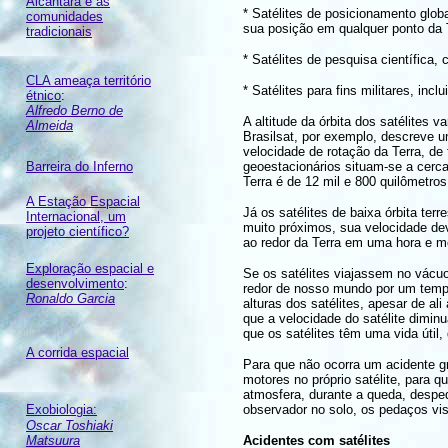
Alcântara e as
* Satélites de posicionamento glob
comunidades
sua posição em qualquer ponto da T
tradicionais
* Satélites de pesquisa científica,
CLA ameaça território
* Satélites para fins militares, incl
étnico
:
Alfredo Berno de
A altitude da órbita dos satélites
Almeida
Brasilsat, por exemplo, descreve u
velocidade de rotação da Terra, de
Barreira do Inferno
geoestacionários situam-se a cerca 
Terra é de 12 mil e 800 quilômetros
A Estação Espacial
Já os satélites de baixa órbita ter
Internacional, um
muito próximos, sua velocidade dev
projeto científico?
ao redor da Terra em uma hora e me
Exploração espacial e
Se os satélites viajassem no vácuo
desenvolvimento
:
redor de nosso mundo por um tempo
Ronaldo Garcia
alturas dos satélites, apesar de a
que a velocidade do satélite dimin
que os satélites têm uma vida útil
A corrida espacial
Para que não ocorra um acidente gra
motores no próprio satélite, para 
atmosfera, durante a queda, despe
Exobiologia:
observador no solo, os pedaços vi
Oscar Toshiaki
Matsuura
Acidentes com satélites