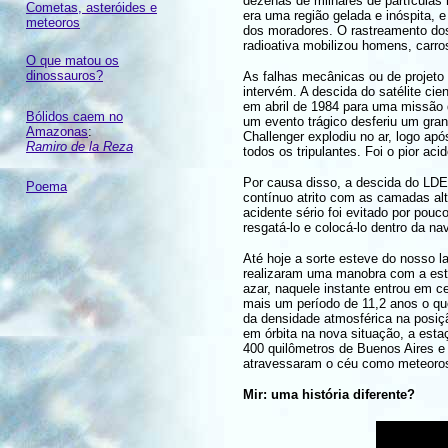
dezenas de milhares de partículas 
Cometas, asteróides e
era uma região gelada e inóspita, 
meteoros
dos moradores. O rastreamento dos
radioativa mobilizou homens, carros
O que matou os
dinossauros?
As falhas mecânicas ou de projeto 
intervém. A descida do satélite cie
em abril de 1984 para uma missão 
Bólidos caem no
um evento trágico desferiu um gra
Amazonas
:
Challenger explodiu no ar, logo ap
Ramiro de la Reza
todos os tripulantes. Foi o pior aci
Por causa disso, a descida do LDEF
Poema
contínuo atrito com as camadas al
acidente sério foi evitado por pou
resgatá-lo e colocá-lo dentro da n
Até hoje a sorte esteve do nosso 
realizaram uma manobra com a est
azar, naquele instante entrou em c
mais um período de 11,2 anos o qu
da densidade atmosférica na posiç
em órbita na nova situação, a esta
400 quilômetros de Buenos Aires e
atravessaram o céu como meteoros
Mir: uma história diferente?