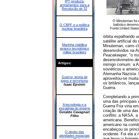
IPT produziu
armamentos para a
Revolução de 32
O Minuteman foi o
balístico desenv
O CBPF e a política
Fonte:United State
nuclear brasileira
órbita espalhando u
satélite artificia
Marinha viabiliza
Minuteman, carro ch
avanço tecnológico
desenvolvidos na Am
militar brasileiro
Peacekeeper
, "o m
desenvolvimetno de 
Artigos:
inimigo comum: a A
soviéticos e americ
Alemanha Nazista. En
Guerra, teoria de
aproveitou-se muita
jogos e terrorismo
os britânicos, lanç
Isaac Epstein
Guerra.
Completando a prime
uma das principais c
A tecnologia e a
Guerra Fria viria e
estratégia do império
criação de uma das 
Geraldo Cavagnari
conflito: a NASA, a
Filho
americana. Benefici
americano na corrid
encabeçou os princi
O direito das
ocidente. Foi ela a 
atividades espaciais
que levou o homem 