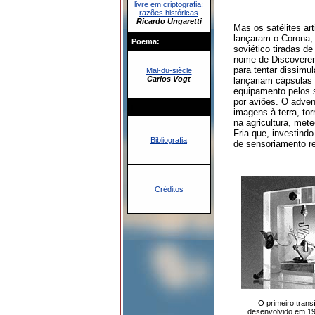
livre em criptografia:
razões históricas
Ricardo Ungaretti
Mas os satélites ar
lançaram o Corona, 
Poema:
soviético tiradas de
nome de Discoverer 
para tentar dissimu
Mal-du-siècle
Carlos Vogt
lançariam cápsulas
equipamento pelos s
por aviões. O adven
|
imagens à terra, to
na agricultura, met
Fria que, investind
Bibliografia
de sensoriamento r
Créditos
O primeiro transí
desenvolvido em 19