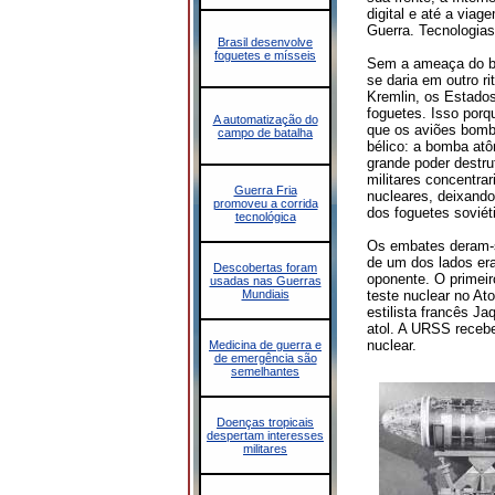
digital e até a via
Guerra. Tecnologias
Brasil desenvolve
foguetes e mísseis
Sem a ameaça do bl
se daria em outro 
Kremlin, os Estado
foguetes. Isso porq
A automatização do
que os aviões bomba
campo de batalha
bélico: a bomba at
grande poder destr
militares concentra
Guerra Fria
nucleares, deixand
promoveu a corrida
dos foguetes sovié
tecnológica
Os embates deram-
de um dos lados er
Descobertas foram
oponente. O primeir
usadas nas Guerras
Mundiais
teste nuclear no Ato
estilista francês 
atol. A URSS recebe
nuclear.
Medicina de guerra e
de emergência são
semelhantes
Doenças tropicais
despertam interesses
militares