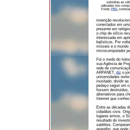
substituiu as vál
utilizadas nos comp
Fonte:
PBS
, cortesi
invenção revolucioná
conectados em uma
presente em relógios
o chip de silício re
interessada em apr
balísticos. Por vol
mísseis e o mundo 
microcomputador p
Foi o medo do holo
sua Agência de Pro
rede de comunicaçã
ARPANET,
diz
o jor
universidades nort
inusitado: dividir 
pedaço seguir um cu
fossem destruídos, 
alternativos para 
Internet que conhe
Entre as décadas de
cidadãos civis. Orig
lugares ermos, o S
resultado do invest
satélites. Comparan
aparelho, que pode