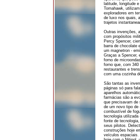
latitude, longitude 
Tomahawk, utilizam 
exploradores em ter
de luxo nos quais, 
trajetos instantane
Outras invenções, a
com propósitos mili
Percy Spencer, cien
barra de chocolate 
um magnetron - emis
Graças a Spencer, 
forno de microondas
forno que, com 340 q
restaurantes e tren
com uma cozinha d
São tantas as inven
páginas só para fala
aparelhos automátic
farmácias são a ev
que precisavam de s
de um novo tipo de 
combustível de fog
tecnologia utilizad
fonte de tecnologia
seus pilotos. Dete
construções hoje e
veículos espaciais
hoje com o Nitinol, 