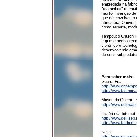
empregada na fabri
"araminhos" de muit
não foi invenção de
que desenvolveu o 
atmosfera. O invent
como esporte, moda
Tampouco Churchill
e quase acabou com 
científico e tecnol
desenvolvendo arma
de seus subproduto
Para saber mais
:
Guerra Fria:
http://www.cnnempor
http://www.fas.har
Museu da Guerra Fr
http://www.coldwar.
História da Internet:
http://www.dei.isep.
http://www.forthnet.g
Nasa:
http://www.sti.nasa.