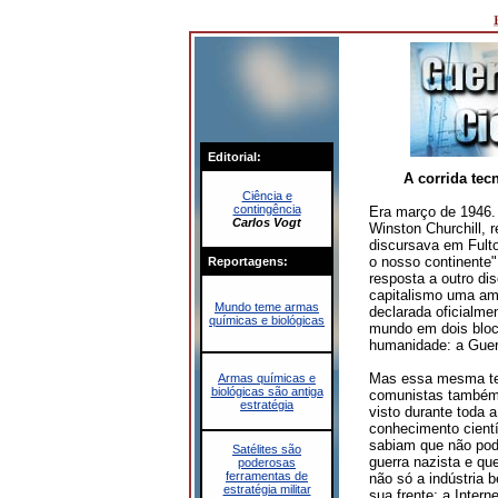
Editorial:
A corrida tec
Ciência e
contingência
Era março de 1946.
Carlos Vogt
Winston Churchill, r
discursava em Fulto
o nosso continente"
Reportagens:
resposta a outro di
capitalismo uma am
Mundo teme armas
declarada oficialme
químicas e biológicas
mundo em dois blo
humanidade: a Guerr
Mas essa mesma ten
Armas químicas e
biológicas são antiga
comunistas também 
estratégia
visto durante toda 
conhecimento cient
sabiam que não pode
Satélites são
guerra nazista e qu
poderosas
ferramentas de
não só a indústria 
estratégia militar
sua frente; a Intern