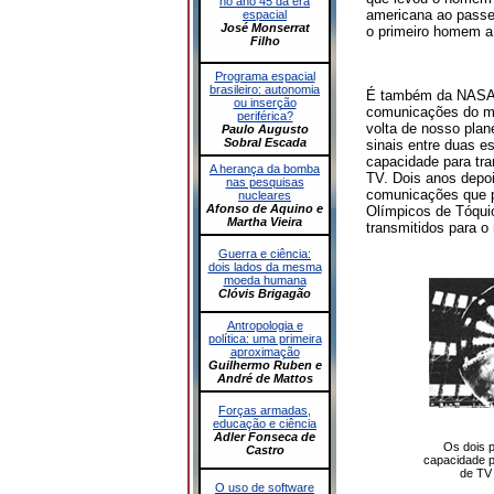
no ano 45 da era
americana ao passei
espacial
José Monserrat
o primeiro homem a o
Filho
Programa espacial
brasileiro: autonomia
É também da NASA o
ou inserção
comunicações do mu
periférica?
volta de nosso pla
Paulo Augusto
Sobral Escada
sinais entre duas e
capacidade para tra
A herança da bomba
TV. Dois anos depoi
nas pesquisas
comunicações que p
nucleares
Afonso de Aquino e
Olímpicos de Tóquio
Martha Vieira
transmitidos para o 
Guerra e ciência:
dois lados da mesma
moeda humana
Clóvis Brigagão
Antropologia e
política: uma primeira
aproximação
Guilhermo Ruben e
André de Mattos
Forças armadas,
educação e ciência
Adler Fonseca de
Os dois p
Castro
capacidade pa
de TV 
O uso de software