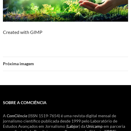
Created with GIMP
Próxima imagem
SOBRE A COMCIÊNCIA
A
ComCiência
(ISSN 1519-7654) é uma revista digital mensal de
jornalismo científico publicada desde 1999 pelo Laboratório de
Estudos Avançados em Jornalismo (
Labjor
) da
Unicamp
em parceria