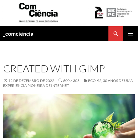
Pesquisar
_comciência
PULAR
MENU
PARA
PRINCI
O
CONTEÚDO
CREATED WITH GIMP
12 DE DEZEMBRO DE 2022
600 × 303
ECO-92, 30 ANOS DE UMA
EXPERIÊNCIA PIONEIRA DE INTERNET