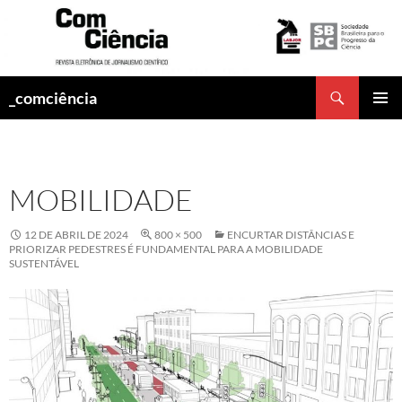
Pesquisar
_comciência
PULAR
MENU
PARA
PRINCI
O
CONTEÚDO
MOBILIDADE
12 DE ABRIL DE 2024
800 × 500
ENCURTAR DISTÂNCIAS E
PRIORIZAR PEDESTRES É FUNDAMENTAL PARA A MOBILIDADE
SUSTENTÁVEL