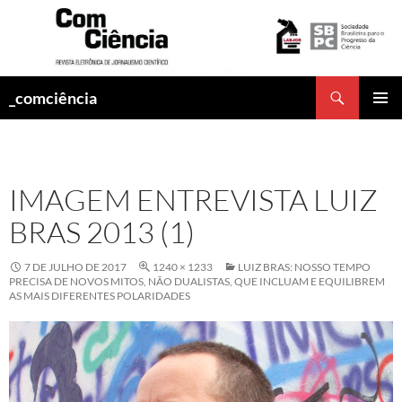
Pesquisar
_comciência
PULAR
MENU
PARA
PRINCI
O
CONTEÚDO
IMAGEM ENTREVISTA LUIZ
BRAS 2013 (1)
7 DE JULHO DE 2017
1240 × 1233
LUIZ BRAS: NOSSO TEMPO
PRECISA DE NOVOS MITOS, NÃO DUALISTAS, QUE INCLUAM E EQUILIBREM
AS MAIS DIFERENTES POLARIDADES