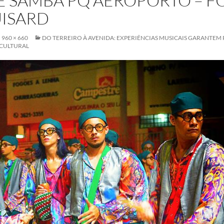
E SAMBA PQ AEROPORTO – FO
ISARD
960 × 660
DO TERREIRO À AVENIDA: EXPERIÊNCIAS MUSICAIS GARANTEM
CULTURAL