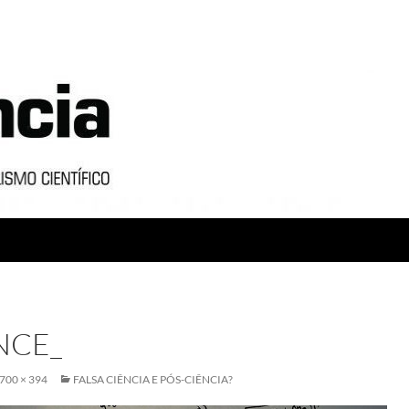
NCE_
700 × 394
FALSA CIÊNCIA E PÓS-CIÊNCIA?