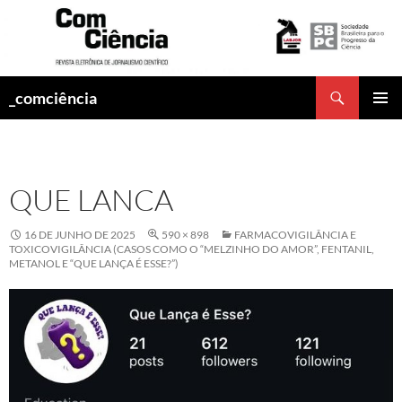
Pesquisar
_comciência
PULAR
MENU
PARA
PRINCI
O
CONTEÚDO
QUE LANCA
16 DE JUNHO DE 2025
590 × 898
FARMACOVIGILÂNCIA E
TOXICOVIGILÂNCIA (CASOS COMO O “MELZINHO DO AMOR”, FENTANIL,
METANOL E “QUE LANÇA É ESSE?”)