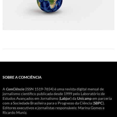
SOBRE A COMCIÊNCIA
A
ComCiência
(ISSN 1519-7654) é uma revista digital mensal de
jornalismo científico publicada desde 1999 pelo Laboratório de
Estudos Avançados em Jornalismo (
Labjor
) da
Unicamp
em parceria
com a Sociedade Brasileira para o Progresso da Ciência (
SBPC
).
Editores executivos e jornalistas responsáveis: Marina Gomes e
Ricardo Muniz.