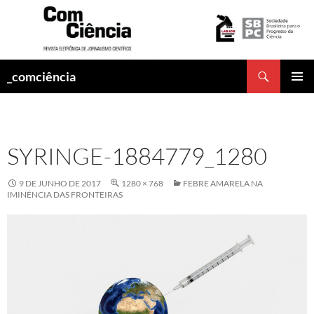
Pesquisar
_comciência
PULAR
MENU
PARA
PRINCI
O
CONTEÚDO
SYRINGE-1884779_1280
9 DE JUNHO DE 2017
1280 × 768
FEBRE AMARELA NA
IMINÊNCIA DAS FRONTEIRAS