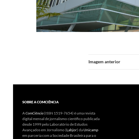
Imagem anterior
SOBRE A COMCIÊNCIA
A
ComCiência
(ISSN 1519-7654) é uma revista
digital mensal de jornalismo científico publicada
desde 1999 pelo Laboratório de Estudos
Avançados em Jornalismo (
Labjor
) da
Unicamp
em parceria com a Sociedade Brasileira para o