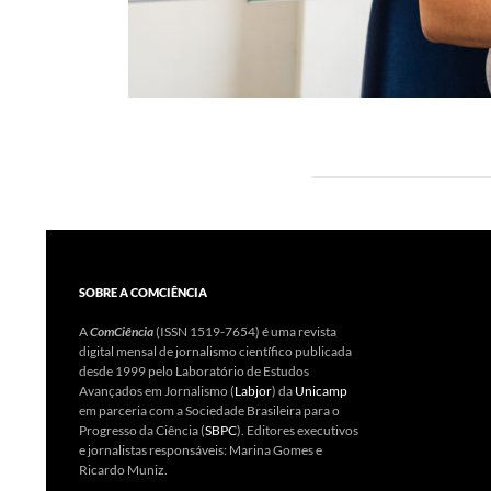
SOBRE A COMCIÊNCIA
A
ComCiência
(ISSN 1519-7654) é uma revista
digital mensal de jornalismo científico publicada
desde 1999 pelo Laboratório de Estudos
Avançados em Jornalismo (
Labjor
) da
Unicamp
em parceria com a Sociedade Brasileira para o
Progresso da Ciência (
SBPC
). Editores executivos
e jornalistas responsáveis: Marina Gomes e
Ricardo Muniz.