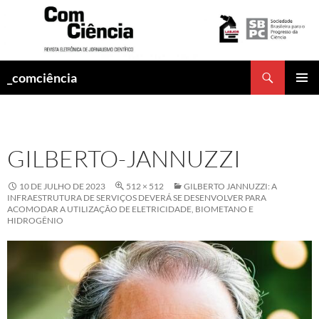
Pesquisar
_comciência
PULAR
MENU
PARA
PRINCI
O
CONTEÚDO
GILBERTO-JANNUZZI
10 DE JULHO DE 2023
512 × 512
GILBERTO JANNUZZI: A
INFRAESTRUTURA DE SERVIÇOS DEVERÁ SE DESENVOLVER PARA
ACOMODAR A UTILIZAÇÃO DE ELETRICIDADE, BIOMETANO E
HIDROGÊNIO