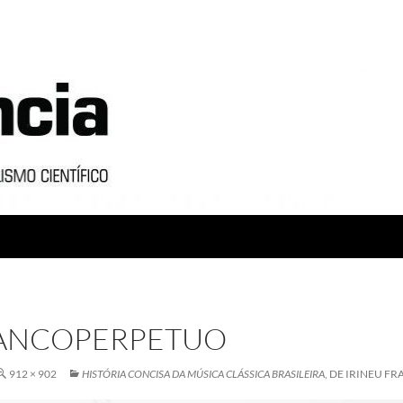
RANCOPERPETUO
912 × 902
HISTÓRIA CONCISA DA MÚSICA CLÁSSICA BRASILEIRA
, DE IRINEU F