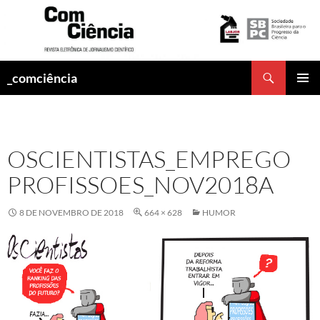
Pesquisar
_comciência
PULAR
MENU
PARA
PRINCI
O
CONTEÚDO
OSCIENTISTAS_EMPREGO
PROFISSOES_NOV2018A
8 DE NOVEMBRO DE 2018
664 × 628
HUMOR