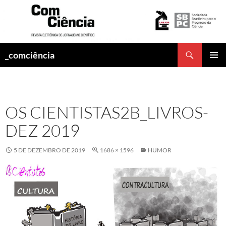
Pesquisar
_comciência
PULAR
MENU
PARA
PRINCI
O
CONTEÚDO
OS CIENTISTAS2B_LIVROS-
DEZ 2019
5 DE DEZEMBRO DE 2019
1686 × 1596
HUMOR