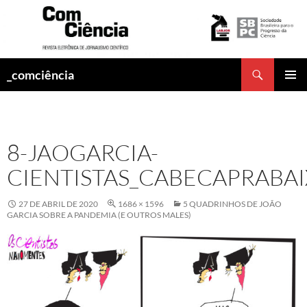
Pesquisar
_comciência
PULAR
MENU
PARA
PRINCI
O
CONTEÚDO
8-JAOGARCIA-
CIENTISTAS_CABECAPRABA
27 DE ABRIL DE 2020
1686 × 1596
5 QUADRINHOS DE JOÃO
GARCIA SOBRE A PANDEMIA (E OUTROS MALES)