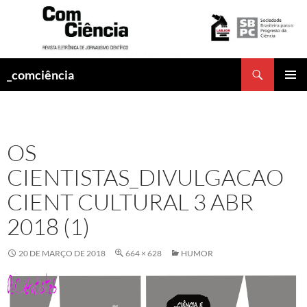
Pesquisar
_comciência
PULAR
MENU
PARA
PRINCI
O
CONTEÚDO
OS
CIENTISTAS_DIVULGACAO
CIENT CULTURAL 3 ABR
2018 (1)
20 DE MARÇO DE 2018
664 × 628
HUMOR