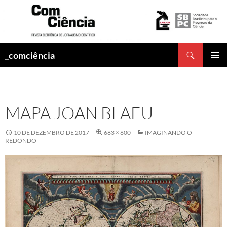
Pesquisar
_comciência
PULAR
MENU
PARA
PRINCI
O
CONTEÚDO
MAPA JOAN BLAEU
10 DE DEZEMBRO DE 2017
683 × 600
IMAGINANDO O
REDONDO