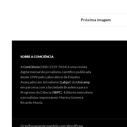
Próxima imagem
SOBRE A COMCIÊNCIA
A
ComCiência
(ISSN 1519-7654) é uma revista
digital mensal de jornalismo científico publicada
desde 1999 pelo Laboratório de Estudos
Avançados em Jornalismo (
Labjor
) da
Unicamp
em parceria com a Sociedade Brasileira para o
Progresso da Ciência (
SBPC
). Editores executivos
e jornalistas responsáveis: Marina Gomes e
Ricardo Muniz.
Orgulhosamente mantido com WordPress