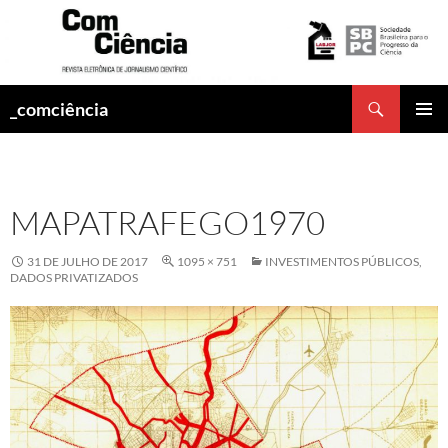
Pesquisar
_comciência
PULAR
MENU
PARA
PRINCI
O
CONTEÚDO
MAPATRAFEGO1970
31 DE JULHO DE 2017
1095 × 751
INVESTIMENTOS PÚBLICOS,
DADOS PRIVATIZADOS