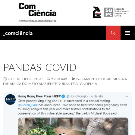
Pesquisar
_comciência
PULAR
MENU
PARA
PRINCI
O
CONTEÚDO
PANDAS_COVID
3 DE JULHO DE 2020
593 × 445
ISOLAMENTO SOCIAL MUDA A
DINÂMICA DO MEIO AMBIENTE DURANTE A PANDEMIA