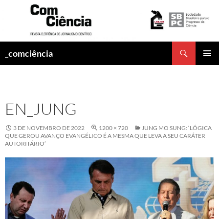
Pesquisar
_comciência
PULAR
MENU
PARA
PRINCI
O
CONTEÚDO
EN_JUNG
3 DE NOVEMBRO DE 2022
1200 × 720
JUNG MO SUNG: ‘LÓGICA
QUE GEROU AVANÇO EVANGÉLICO É A MESMA QUE LEVA A SEU CARÁTER
AUTORITÁRIO’