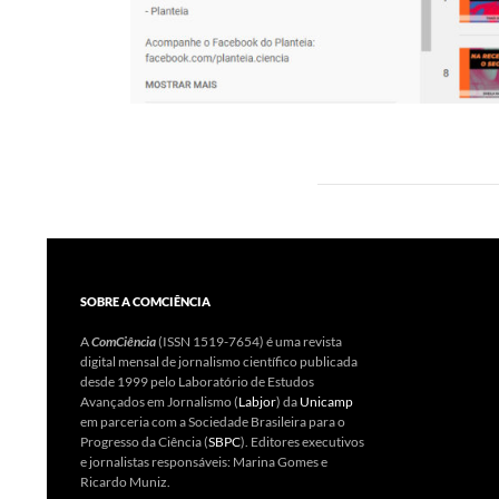
SOBRE A COMCIÊNCIA
A
ComCiência
(ISSN 1519-7654) é uma revista
digital mensal de jornalismo científico publicada
desde 1999 pelo Laboratório de Estudos
Avançados em Jornalismo (
Labjor
) da
Unicamp
em parceria com a Sociedade Brasileira para o
Progresso da Ciência (
SBPC
). Editores executivos
e jornalistas responsáveis: Marina Gomes e
Ricardo Muniz.