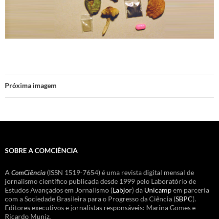
Próxima imagem
SOBRE A COMCIÊNCIA
A
ComCiência
(ISSN 1519-7654) é uma revista digital mensal de
jornalismo científico publicada desde 1999 pelo Laboratório de
Estudos Avançados em Jornalismo (
Labjor
) da
Unicamp
em parceria
com a Sociedade Brasileira para o Progresso da Ciência (
SBPC
).
Editores executivos e jornalistas responsáveis: Marina Gomes e
Ricardo Muniz.