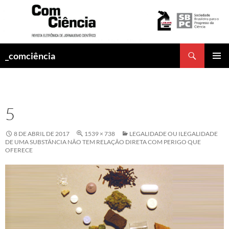
Pesquisar
_comciência
PULAR
MENU
PARA
PRINCI
O
CONTEÚDO
5
8 DE ABRIL DE 2017
1539 × 738
LEGALIDADE OU ILEGALIDADE
DE UMA SUBSTÂNCIA NÃO TEM RELAÇÃO DIRETA COM PERIGO QUE
OFERECE