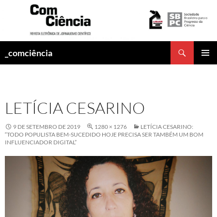
Pesquisar
_comciência
PULAR
MENU
PARA
PRINCI
O
CONTEÚDO
LETÍCIA CESARINO
9 DE SETEMBRO DE 2019
1280 × 1276
LETÍCIA CESARINO:
“TODO POPULISTA BEM-SUCEDIDO HOJE PRECISA SER TAMBÉM UM BOM
INFLUENCIADOR DIGITAL”