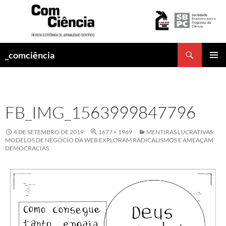
Pesquisar
_comciência
PULAR
MENU
PARA
PRINCI
O
CONTEÚDO
FB_IMG_1563999847796
4 DE SETEMBRO DE 2019
1677 × 1969
MENTIRAS LUCRATIVAS:
MODELOS DE NEGÓCIO DA WEB EXPLORAM RADICALISMOS E AMEAÇAM
DEMOCRACIAS