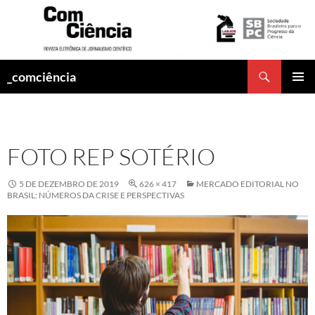
Pesquisar
_comciência
PULAR
MENU
PARA
PRINCI
O
CONTEÚDO
FOTO REP SOTÉRIO
5 DE DEZEMBRO DE 2019
626 × 417
MERCADO EDITORIAL NO
BRASIL: NÚMEROS DA CRISE E PERSPECTIVAS