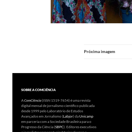
Próxima imagem
SOBRE A COMCIÊNCIA
A
ComCiência
(ISSN 1519-7654) é uma revista
digital mensal de jornalismo científico publicada
desde 1999 pelo Laboratório de Estudos
Avançados em Jornalismo (
Labjor
) da
Unicamp
em parceria com a Sociedade Brasileira para o
Progresso da Ciência (
SBPC
). Editores executivos