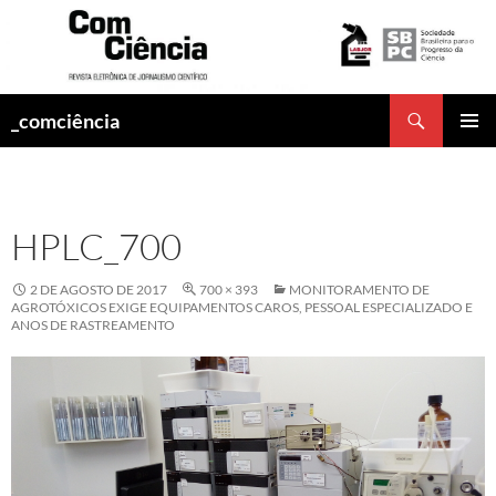
Pesquisar
_comciência
PULAR
MENU
PARA
PRINCI
O
CONTEÚDO
HPLC_700
2 DE AGOSTO DE 2017
700 × 393
MONITORAMENTO DE
AGROTÓXICOS EXIGE EQUIPAMENTOS CAROS, PESSOAL ESPECIALIZADO E
ANOS DE RASTREAMENTO