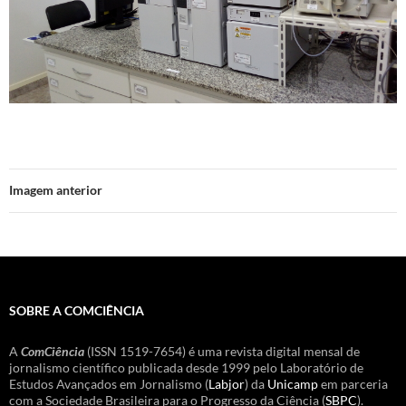
Imagem anterior
SOBRE A COMCIÊNCIA
A
ComCiência
(ISSN 1519-7654) é uma revista digital mensal de
jornalismo científico publicada desde 1999 pelo Laboratório de
Estudos Avançados em Jornalismo (
Labjor
) da
Unicamp
em parceria
com a Sociedade Brasileira para o Progresso da Ciência (
SBPC
).