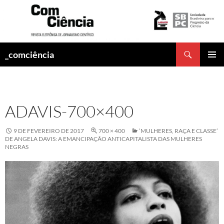
Pesquisar
_comciência
PULAR
MENU
PARA
PRINCI
O
CONTEÚDO
ADAVIS-700×400
9 DE FEVEREIRO DE 2017
700 × 400
‘MULHERES, RAÇA E CLASSE’
DE ANGELA DAVIS: A EMANCIPAÇÃO ANTICAPITALISTA DAS MULHERES
NEGRAS