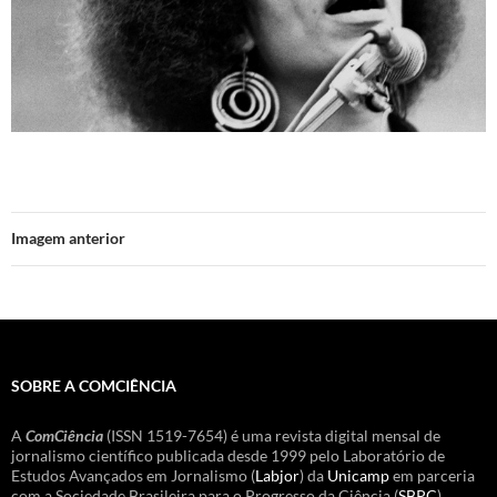
Imagem anterior
SOBRE A COMCIÊNCIA
A
ComCiência
(ISSN 1519-7654) é uma revista digital mensal de
jornalismo científico publicada desde 1999 pelo Laboratório de
Estudos Avançados em Jornalismo (
Labjor
) da
Unicamp
em parceria
com a Sociedade Brasileira para o Progresso da Ciência (
SBPC
).