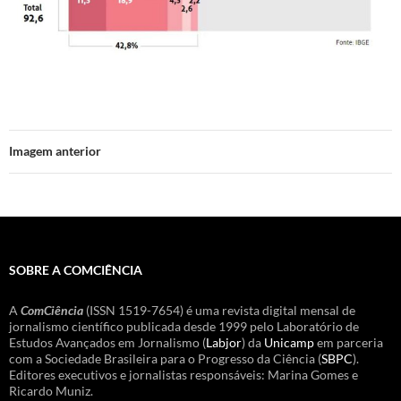
Imagem anterior
SOBRE A COMCIÊNCIA
A
ComCiência
(ISSN 1519-7654) é uma revista digital mensal de
jornalismo científico publicada desde 1999 pelo Laboratório de
Estudos Avançados em Jornalismo (
Labjor
) da
Unicamp
em parceria
com a Sociedade Brasileira para o Progresso da Ciência (
SBPC
).
Editores executivos e jornalistas responsáveis: Marina Gomes e
Ricardo Muniz.