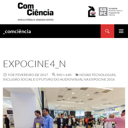
Pesquisar
_comciência
PULAR
MENU
PARA
PRINCI
O
CONTEÚDO
EXPOCINE4_N
9 DE FEVEREIRO DE 2017
960 × 640
NOVAS TECNOLOGIAS,
INCLUSÃO SOCIAL E O FUTURO DO AUDIOVISUAL NA EXPOCINE 2016